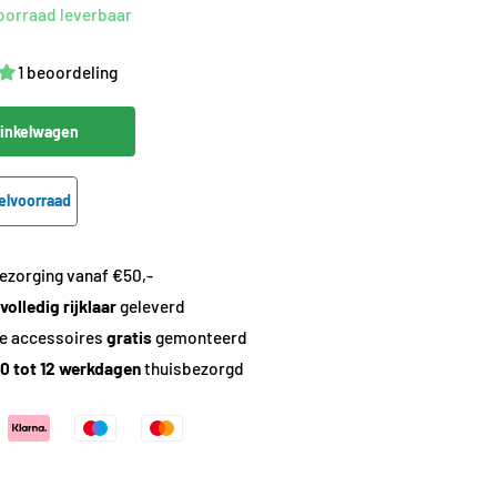
voorraad leverbaar
1 beoordeling
winkelwagen
elvoorraad
bezorging vanaf €50,-
volledig
rijklaar
geleverd
e accessoires
gratis
gemonteerd
10 tot 12 werkdagen
thuisbezorgd