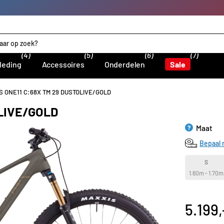
(4)
(5)
(6)
(7)
leding
Accessoires
Onderdelen
Sale
 ONE11 C:68X TM 29 DUSTOLIVE/GOLD
LIVE/GOLD
Maat
?
Bepaal 
S
1.60m - 1.70m
5.199,