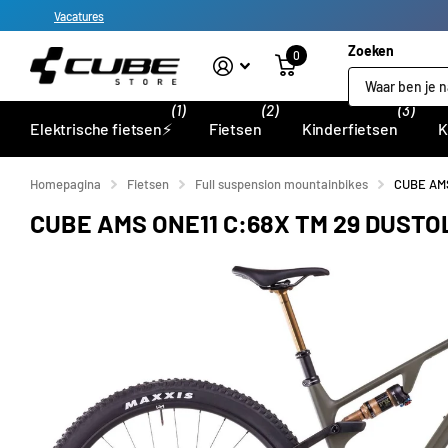
Vacatures
Zoeken
0
(1)
(2)
(3)
Elektrische fietsen⚡
Fietsen
Kinderfietsen
K
Homepagina
Fietsen
Full suspension mountainbikes
CUBE AMS
CUBE AMS ONE11 C:68X TM 29 DUSTO