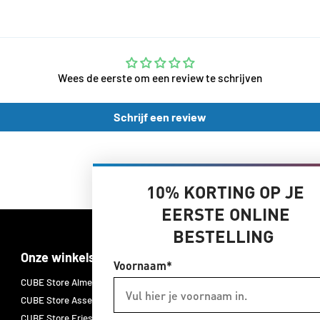
Wees de eerste om een review te schrijven
Schrijf een review
10% KORTING OP JE
EERSTE ONLINE
BESTELLING
Onze winkels
Merken
Voornaam*
CUBE Store Almelo
CUBE E-bikes
CUBE Store Assen
CUBE fietsen
CUBE Store Friesland
CUBE accessoires