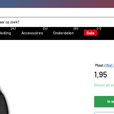
(4)
(5)
(6)
(7)
leding
Accessoires
Onderdelen
Sale
Maat:
(Wat 
1,95
Direct uit 
In 