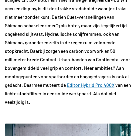
lichgewicht SX-motor en in het frame geïntegreerde 400 Wh
accu en display, is dit de strakke stadsbolide waar je straks
niet meer zonder kunt. De tien Cues-versnellingen van
Shimano schakelen smeuïg als boter, maar zijn tegelijkertijd
ongekend slijtvast. Hydraulische schijfremmen, ook van
Shimano, garanderen zelfs in de regen ruim voldoende
stopkracht. Daarbij zorgen een carbon voorvork en 50
millimeter brede Contact Urban-banden van Continental voor
bovengemiddeld veel grip en comfort. Meer ambities? Aan
montagepunten voor spatborden en bagagedragers is ook al
gedacht. Daarmee muteert de
Editor Hybrid Pro 400X
van een
lichte stadsflitser in een solide werkpaard. Als dat niet
veelzijdig is.