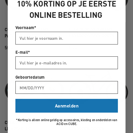
10% KORTING OP JE EERSTE
ONLINE BESTELLING
Voornaam*
CUBE NUMOVE 200 DISC
CUBE NUMOVE 200 DISC
PACIFICBLUE/STEELBLUE
LAVAGREY/COOLGREEN
599,-
599,-
E-mail*
Geboortedatum
Aanmelden
*Korting is alleen online geldig op accessoires, kleding en onderdelen van
CUBE ACID 200 DISC FE
CUBE NUMOVE 200
ACID en CUBE.
LIZARD/BLUE
SEAGREEN/GREEN