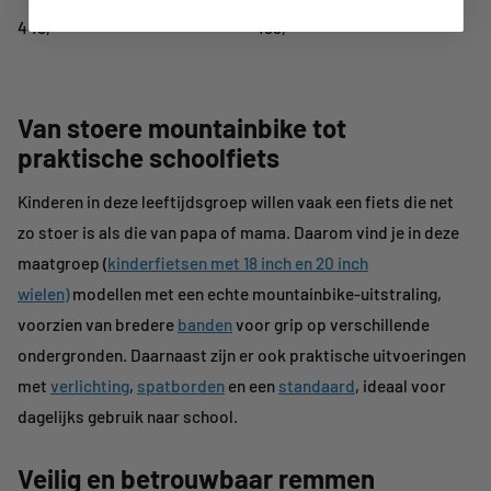
449,-
499,-
Van stoere mountainbike tot
praktische schoolfiets
Kinderen in deze leeftijdsgroep willen vaak een fiets die net
zo stoer is als die van papa of mama. Daarom vind je in deze
maatgroep
(
kinderfietsen met 18 inch en 20 inch
wielen)
modellen met een echte mountainbike-uitstraling,
voorzien van bredere
banden
voor grip op verschillende
ondergronden. Daarnaast zijn er ook praktische uitvoeringen
met
verlichting
,
spatborden
en een
standaard
,
ideaal voor
dagelijks gebruik naar school.
Veilig en betrouwbaar remmen