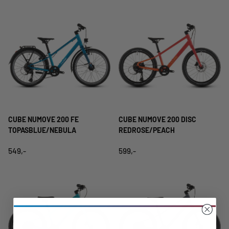
CUBE NUMOVE 200 FE
CUBE NUMOVE 200 DISC
TOPASBLUE/NEBULA
REDROSE/PEACH
549,-
599,-