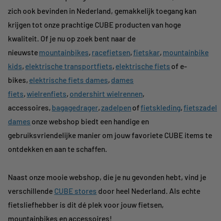
zich ook bevinden in Nederland, gemakkelijk toegang kan
krijgen tot onze prachtige CUBE producten van hoge
kwaliteit. Of je nu op zoek bent naar de
nieuwste
mountainbikes
,
racefietsen
,
fietskar
,
mountainbike
kids
,
elektrische transportfiets
,
elektrische fiets
of e-
bikes,
elektrische fiets dames
,
dames
fiets
,
wielrenfiets
,
ondershirt
wielrennen
,
accessoires,
bagagedrager
,
zadelpen
of
fietskleding
,
fietszadel
dames
onze webshop biedt een handige en
gebruiksvriendelijke manier om jouw favoriete CUBE items te
ontdekken en aan te schaffen.
Naast onze mooie webshop, die je nu gevonden hebt, vind je
verschillende
CUBE stores
door heel Nederland. Als echte
fietsliefhebber is dit dé plek voor jouw fietsen,
mountainbikes en accessoires!