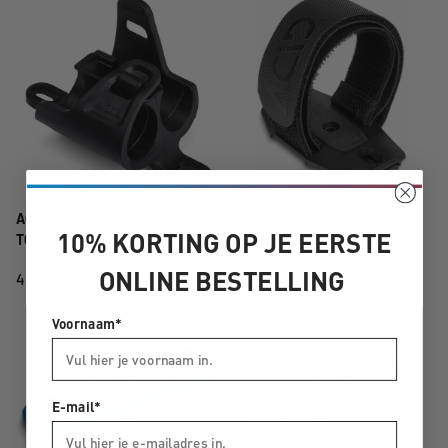
ACID FRAME MOUNT STASH FOR
ACID FRAME MOUNT STRAP
10% KORTING OP JE EERSTE
TOOL HUSK
BLACK
ONLINE BESTELLING
4,95
9,95
Voornaam*
E-mail*