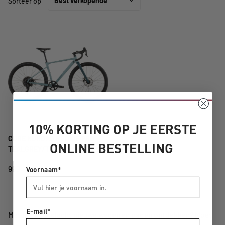
Sorteer op
10% KORTING OP JE EERSTE
CUBE NUROAD ROOKIE PRO
ONLINE BESTELLING
TEALGREY/TEAL
999,-
Voornaam*
E-mail*
Met het nageslacht nieuwe wegen en paden ontdekken? Moet