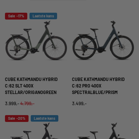
Sale -17%
Laatste kans
CUBE KATHMANDU HYBRID
CUBE KATHMANDU HYBRID
C:62 SLT 400X
C:62 PRO 400X
STELLAR/ORIGANOGREEN
SPECTRALBLUE/PRISM
3.999,-
4.799,-
3.499,-
Sale -20%
Laatste kans