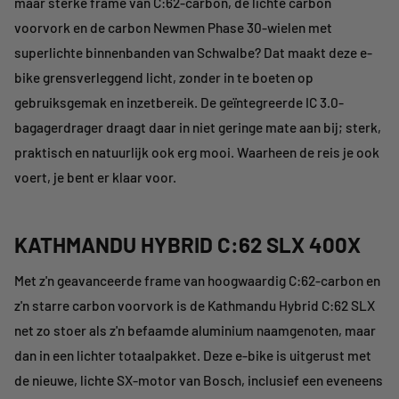
maar sterke frame van C:62-carbon, de lichte carbon
voorvork en de carbon Newmen Phase 30-wielen met
superlichte binnenbanden van Schwalbe? Dat maakt deze e-
bike grensverleggend licht, zonder in te boeten op
gebruiksgemak en inzetbereik. De geïntegreerde IC 3.0-
bagagerdrager draagt daar in niet geringe mate aan bij; sterk,
praktisch en natuurlijk ook erg mooi. Waarheen de reis je ook
voert, je bent er klaar voor.
KATHMANDU HYBRID C:62 SLX 400X
Met z'n geavanceerde frame van hoogwaardig C:62-carbon en
z'n starre carbon voorvork is de Kathmandu Hybrid C:62 SLX
net zo stoer als z'n befaamde aluminium naamgenoten, maar
dan in een lichter totaalpakket. Deze e-bike is uitgerust met
de nieuwe, lichte SX-motor van Bosch, inclusief een eveneens