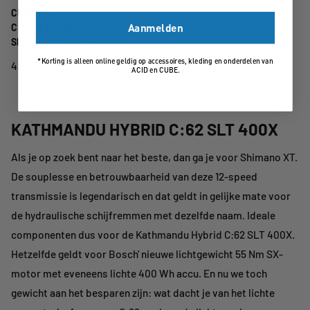
CUBE KATHMANDU HYBRID
Aanmelden
C:62 SLT 400X
SEAFOAM/CHROME
*Korting is alleen online geldig op accessoires, kleding en onderdelen van
4.999,-
ACID en CUBE.
KATHMANDU HYBRID
C:62 SLT 400X
Als je op zoek bent naar het beste, dan ga je voor Shimano XT.
De souplesse en betrouwbaarheid van deze 12-speed
transmissie is legendarisch en dat geldt in gelijke mate voor
de hydraulische schijfremmen met dezelfde naam. Ideale
componenten dus voor de Kathmandu Hybrid C:62 SLT 400X.
Hetzelfde geldt voor Bosch' nieuwe lichtgewicht 55 Nm SX-
motor met eveneens lichte 400 Wh accu. En nu we toch
gewicht aan het besparen zijn: wat dacht je van het lichte