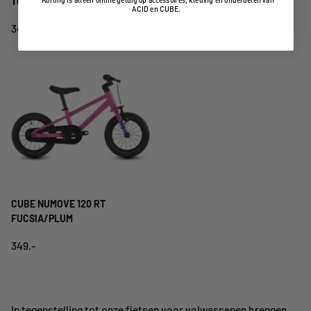
TOPASBLUE/NEBULA
SEAGREEN/GREEN
ACID en CUBE.
349,-
349,-
CUBE NUMOVE 120 RT
FUCSIA/PLUM
349,-
In tegenstelling tot onze fietsen voor volwassenen brengen