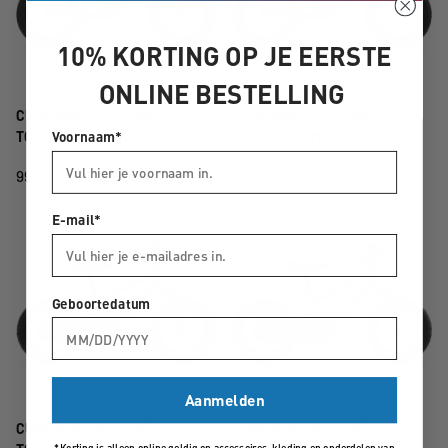
10% KORTING OP JE EERSTE
ONLINE BESTELLING
CUBE NUMOVE 120 WALK
CUBE NUMOVE 120 WALK
Voornaam*
TOPASBLUE/NEBULA
FUCSIA/PLUM
99,-
99,-
E-mail*
Geboortedatum
Aanmelden
CUBE NUMOVE 120 RT
CUBE NUMOVE 120 RT
*Korting is alleen online geldig op accessoires, kleding en onderdelen van