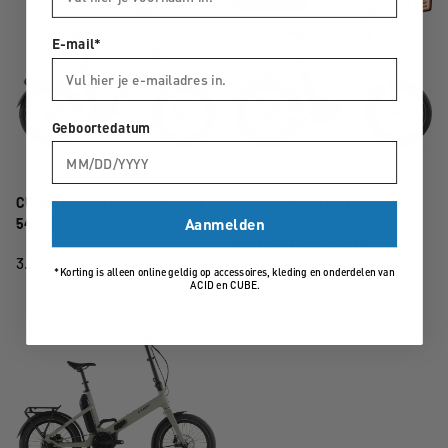
E-mail*
Geboortedatum
CUBE FOLD HYBRID COMFORT
CUBE COMPACT HYBRID
Aanmelden
545 SEAGREY/REFLEX
COMFORT 545
SKYLIGHTBLUE/BLUE
3.399,-
*Korting is alleen online geldig op accessoires, kleding en onderdelen van
1.999,-
2.599,-
ACID en CUBE.