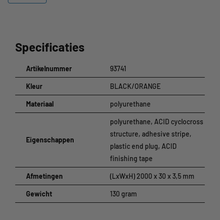
kunststof stuurdoppen.
Specificaties
Specificaties
Kleur:
zwart/oranje
Materiaal:
polyurethaan
Artikelnummer
93741
Maat:
(LxBxD) 2000 x 30 x 3,5 mm
Kleur
BLACK/ORANGE
Materiaal
polyurethane
polyurethane, ACID cyclocross
structure, adhesive stripe,
Eigenschappen
plastic end plug, ACID
finishing tape
Afmetingen
(LxWxH) 2000 x 30 x 3,5 mm
Gewicht
130 gram