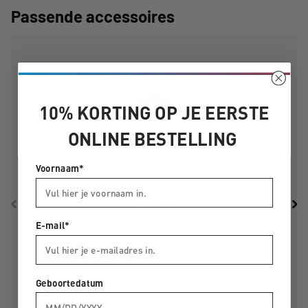
Passende accessoires
Gewicht:
25 g
10% KORTING OP JE EERSTE
ONLINE BESTELLING
Voornaam*
E-mail*
ACID BOTTLE GRIP 0.5L
Geboortedatum
12,95