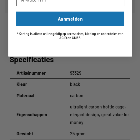
Aanmelden
*Korting is alleen online geldig op accessoires, kleding en onderdelen van
ACID en CUBE.
Specificaties
Artikelnummer
93329
Kleur
black
Materiaal
carbon
ultralight carbon bottle cage,
Eigenschappen
elegant design, great value for
money
Gewicht
25 gram