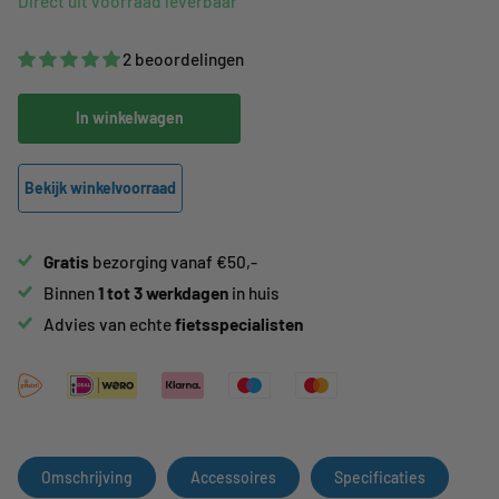
Direct uit voorraad leverbaar
2 beoordelingen
In winkelwagen
Bekijk winkelvoorraad
Gratis
bezorging vanaf €50,-
Binnen
1 tot 3 werkdagen
in huis
Advies van echte
fietsspecialisten
Omschrijving
Accessoires
Specificaties