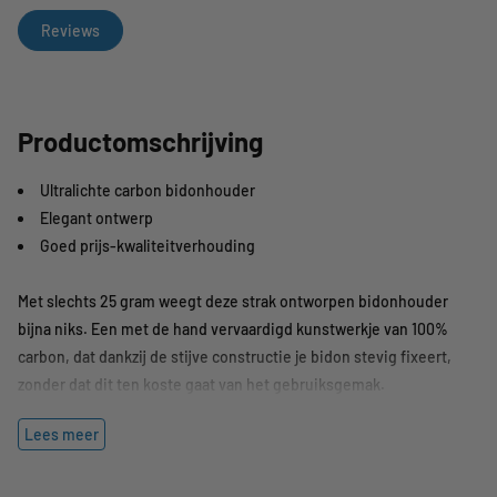
Reviews
Productomschrijving
Ultralichte carbon bidonhouder
Elegant ontwerp
Goed prijs-kwaliteitverhouding
Met slechts 25 gram weegt deze strak ontworpen bidonhouder
bijna niks. Een met de hand vervaardigd kunstwerkje van 100%
carbon, dat dankzij de stijve constructie je bidon stevig fixeert,
zonder dat dit ten koste gaat van het gebruiksgemak.
Lees meer
Specificaties
Kleur:
zwart
Materiaal:
carbon