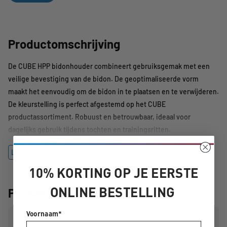
Productomschrijving
De CUBE HPP bidonhouder combineert gebruiksgemak met een
veilige bevestiging van de bidon. De geoptimaliseerde vorm
maakt het eenvoudig om de bidon in te plaatsen en te verwijderen.
De kleurstelling is perfect afgestemd op het CUBE
productassortiment. Robuust en betrouwbaar, ideaal voor
dagelijks gebruik tijdens tochten en trainingsritten.
Lees meer
10% KORTING OP JE EERSTE
ONLINE BESTELLING
Passende accessoires
Voornaam*