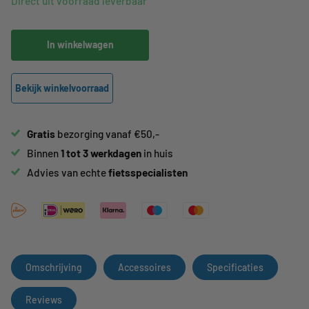
Direct uit voorraad leverbaar
In winkelwagen
Bekijk winkelvoorraad
Gratis
bezorging vanaf €50,-
Binnen
1 tot 3 werkdagen
in huis
Advies van echte
fietsspecialisten
Omschrijving
Accessoires
Specificaties
Reviews