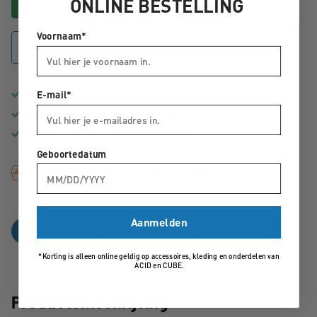
ONLINE BESTELLING
In winkelwagen
Voornaam*
Bekijk winkelvoorraad
Gratis
bezorging vanaf €50,-
E-mail*
Binnen
1 tot 3 werkdagen
in huis
Advies van echte
fietsspecialisten
Geboortedatum
Aanmelden
Omschrijving
Specificaties
Reviews
*Korting is alleen online geldig op accessoires, kleding en onderdelen van
ACID en CUBE.
Productomschrijving