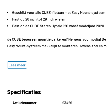
Geschikt voor alle CUBE-fietsen met Easy Mount-systeem
Past op 26 inch tot 29 inch wielen
Past op de CUBE Stereo Hybrid 120 vanaf modeljaar 2020
Je CUBE tegen een muurtje parkeren? Nergens voor nodig! De 
Easy Mount-systeem makkelijk te monteren. Tevens snel en makk
Specificaties
Lees meer
Kleur:
zwart
Materiaal:
staal, aluminium
Gewicht:
310 g
Specificaties
Artikelnummer
93429