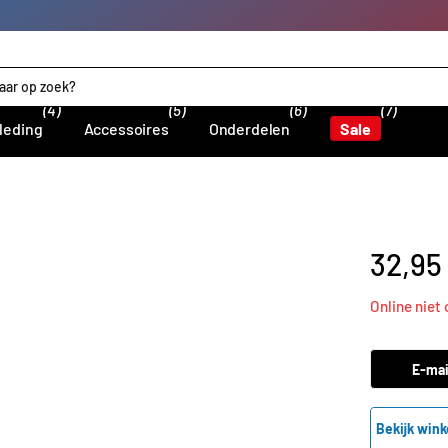
(4)
(5)
(6)
(7)
leding
Accessoires
Onderdelen
Sale
32,95
Online niet
E-mai
Bekijk wink