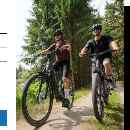
Volg ons op social media
YouTube
facebook
Instagram
Pinterest
TikTok