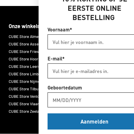
EERSTE ONLINE
BESTELLING
Onze winkels
Merken
Voornaam*
CUBE Store Almelo
CUBE E-bikes
CUBE Store Assen
CUBE fietsen
CUBE Store Friesland
CUBE accessoires
E-mail*
CUBE Store Hoorn
CUBE onderdelen
CUBE Store Leersum
CUBE fietskleding
CUBE Store Limburg
ACID
CUBE Store Nijmegen
Natural Fit
Geboortedatum
CUBE Store Tilburg
Newmen
CUBE Store Venlo
Schwalbe
CUBE Store Vlaardingen
Thule
CUBE Store Zeeland
Aanmelden