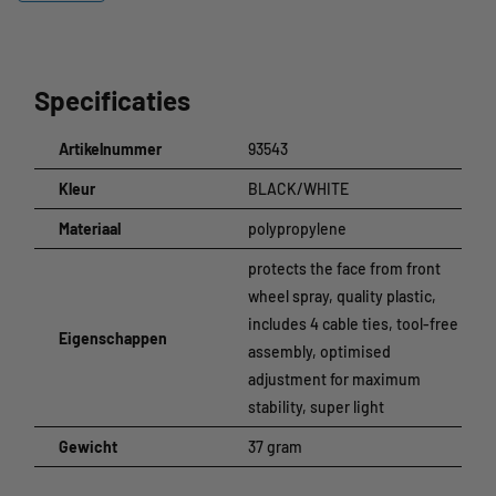
kabelbinders - en is stabiel en lichtgewicht.
Specificaties
Artikelnummer
93543
Kleur
BLACK/WHITE
Materiaal
polypropylene
protects the face from front
wheel spray, quality plastic,
includes 4 cable ties, tool-free
Eigenschappen
assembly, optimised
adjustment for maximum
stability, super light
Gewicht
37 gram