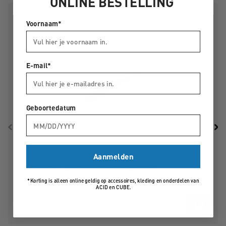
ONLINE BESTELLING
Kleur:
zwart/rood
Materiaal:
polypropyleen, TPE
Voornaam*
Maat:
27.5"
E-mail*
Geboortedatum
Aanmelden
ACID MUDGUARD VANE PRO REAR 27.5"
*Korting is alleen online geldig op accessoires, kleding en onderdelen van
ACID en CUBE.
19,95