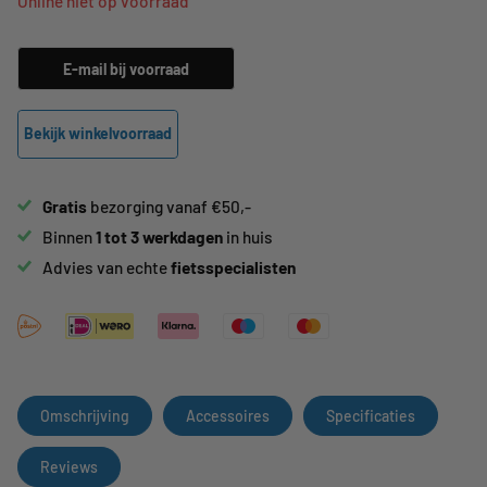
Online niet op voorraad
E-mail bij voorraad
Bekijk winkelvoorraad
Gratis
bezorging vanaf €50,-
Binnen
1 tot 3 werkdagen
in huis
Advies van echte
fietsspecialisten
Omschrijving
Accessoires
Specificaties
Reviews