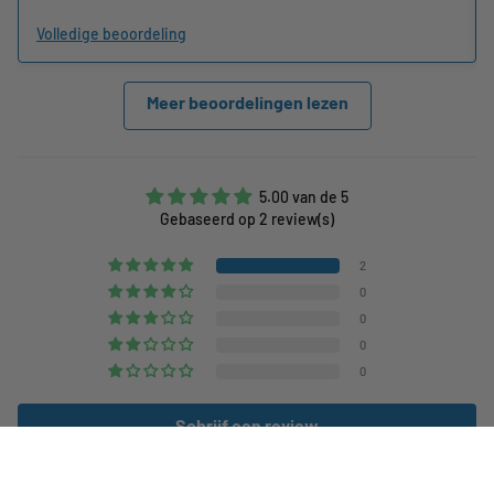
Volledige beoordeling
Meer beoordelingen lezen
5.00 van de 5
Gebaseerd op 2 review(s)
2
0
0
0
0
Schrijf een review