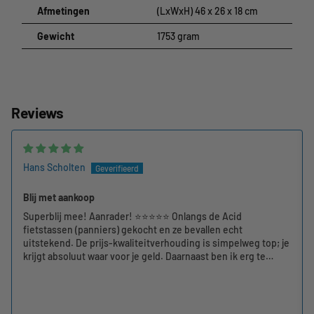
Afmetingen
(LxWxH) 46 x 26 x 18 cm
Gewicht
1753 gram
Reviews
Hans Scholten
Blij met aankoop
Superblij mee! Aanrader! ⭐⭐⭐⭐⭐ Onlangs de Acid
fietstassen (panniers) gekocht en ze bevallen echt
uitstekend. De prijs-kwaliteitverhouding is simpelweg top; je
krijgt absoluut waar voor je geld. Daarnaast ben ik erg te
spreken over de webshop zelf. De communicatie verliep
helder en vlot, en de levering was supersnel. Al met al een
hele fijne koopervaring en een product waar ik nog lang
plezier van ga hebben. Absoluut een aanrader!