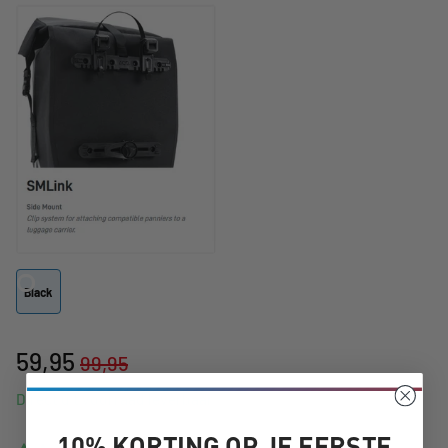
Black
59,95
99,95
Direct uit voorraad leverbaar
10% KORTING OP JE EERSTE