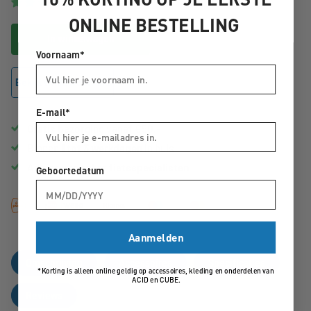
2 beoordelingen
ONLINE BESTELLING
In winkelwagen
Voornaam*
Bekijk winkelvoorraad
E-mail*
Gratis
bezorging vanaf €50,-
Binnen
1 tot 3 werkdagen
in huis
Advies van echte
fietsspecialisten
Geboortedatum
Aanmelden
Omschrijving
Accessoires
Specificaties
*Korting is alleen online geldig op accessoires, kleding en onderdelen van
ACID en CUBE.
Reviews