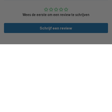
Wees de eerste om een review te schrijven
Schrijf een review
Klantenservice
CUBE Stores Nederland
Onze winkels
Merken
Volg ons op social media