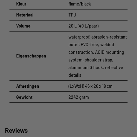
Specificaties
Kleur
flame/black
Kleur:
flame/zwart
Materiaal
TPU
Materiaal:
TPU
Volume:
20 L (40 L/pair)
Volume
20 L (40 L/paar)
waterproof, abrasion-resistant
outer, PVC-free, welded
construction, ACID mounting
Eigenschappen
system, shoulder strap,
aluminium G hook, reflective
details
Afmetingen
(LxWxH) 46 x 26 x 18 cm
Gewicht
2242 gram
Reviews