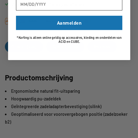
Advies van echte
fietsspecialisten
Aanmelden
*Korting is alleen online geldig op accessoires, kleding en onderdelen van
ACID en CUBE.
Omschrijving
Specificaties
Reviews
Productomschrijving
Ergonomische natural fit-uitsparing
Hoogwaardig pu-zadeldek
Geïntegreerde zadeladapterbevestiging (silink)
Geoptimaliseerd voor voorovergebogen positie (zadelzoeker
b2)