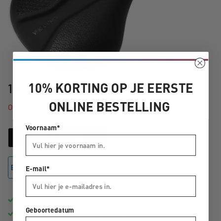
10% KORTING OP JE EERSTE
19,95
ONLINE BESTELLING
Online niet op voorraad
Voornaam*
E-mail bij voorraad
Bekijk winkelvoorraad
E-mail*
Gratis
bezorging vanaf €50,-
Geboortedatum
Binnen
1 tot 3 werkdagen
in huis