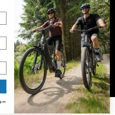
Volg ons op social media
YouTube
facebook
Instagram
Pinterest
TikTok
ng en