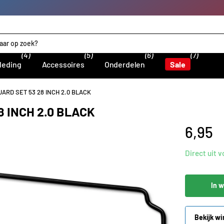
(4)
(5)
(6)
(7)
leding
Accessoires
Onderdelen
Sale
ARD SET 53 28 INCH 2.0 BLACK
 INCH 2.0 BLACK
6,95
Direct uit 
In 
Bekijk wi