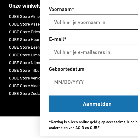
Onze winkels
Merken
Voornaam*
CUBE Store Almelo
CUBE E-bikes
CUBE Store Assen
CUBE fietsen
CUBE Store Friesland
CUBE accessoires
E-mail*
CUBE Store Hoorn
CUBE onderdelen
CUBE Store Leersum
CUBE fietskleding
CUBE Store Limburg
ACID
CUBE Store Nijmegen
Natural Fit
Geboortedatum
CUBE Store Tilburg
Newmen
CUBE Store Venlo
Schwalbe
CUBE Store Vlaardingen
Thule
CUBE Store Zeeland
Aanmelden
*Korting is alleen online geldig op accessoires, kledi
onderdelen van ACID en CUBE.