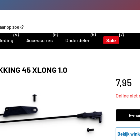
(4)
(5)
(6)
(7)
leding
Accessoires
Onderdelen
Sale
KING 45 XLONG 1.0
7,95
Online niet
E-mai
Bekijk wink