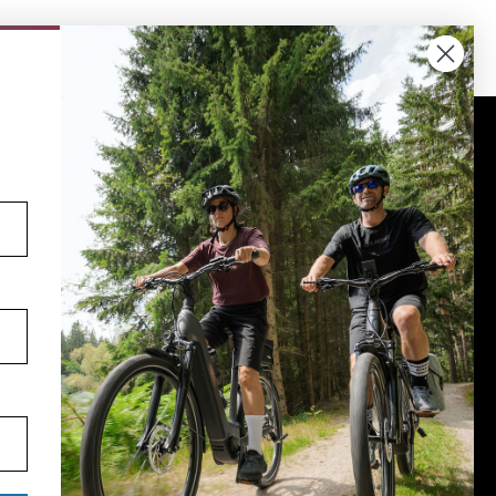
Volg ons op social media
YouTube
facebook
Instagram
Pinterest
TikTok