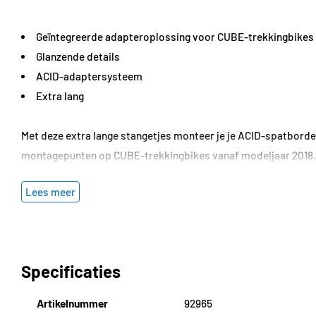
Geïntegreerde adapteroplossing voor CUBE-trekkingbikes 
Glanzende details
ACID-adaptersysteem
Extra lang
Met deze extra lange stangetjes monteer je je ACID-spatborde
montagepunten op CUBE-trekkingbikes vanaf modeljaar 2018. Me
Lees meer
Specificaties
Kleur:
zwart
Materiaal:
staal, kunststof
Gewicht:
240 g
Specificaties
Artikelnummer
92965