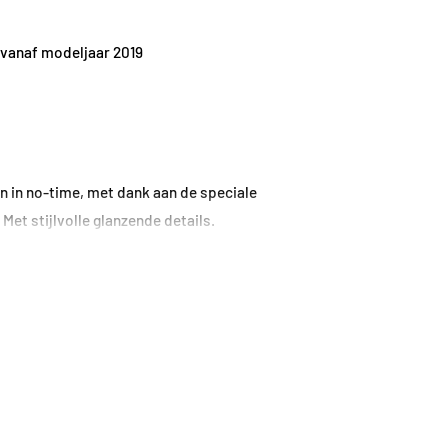
vanaf modeljaar 2019
n in no-time, met dank aan de speciale
t stijlvolle glanzende details.