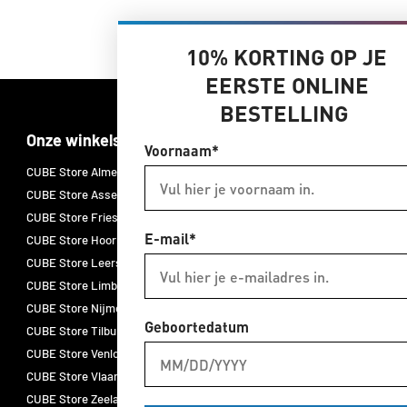
10% KORTING OP JE
EERSTE ONLINE
BESTELLING
Onze winkels
Merken
Voornaam*
CUBE Store Almelo
CUBE E-bikes
CUBE Store Assen
CUBE fietsen
CUBE Store Friesland
CUBE accessoires
E-mail*
CUBE Store Hoorn
CUBE onderdelen
CUBE Store Leersum
CUBE fietskleding
CUBE Store Limburg
ACID
CUBE Store Nijmegen
Natural Fit
Geboortedatum
CUBE Store Tilburg
Newmen
CUBE Store Venlo
Schwalbe
CUBE Store Vlaardingen
Thule
CUBE Store Zeeland