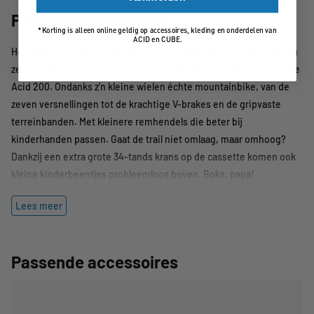
Productomschrijving
*Korting is alleen online geldig op accessoires, kleding en onderdelen van
ACID en CUBE.
Hoe groter je kinderen worden, hoe avontuurlijker. En dan hebben
ze een bike nodig die tegen een stootje kan. Zoals bijvoorbeeld de
Acid 200. Ondanks z’n kleine wielen échte mountainbike, van de
zeven versnellingen tot de krachtige V-brakes en de gripvaste
terreinbanden. Met kleinere remhendels die beter bij
kinderhanden passen. Gaat de trail niet omlaag, maar omhoog?
Dankzij een extra grote 34-tands krans op de cassette komen ook
kleine kinderbeentjes probleemloos boven. Boks, papa!
Lees meer
Passende accessoires