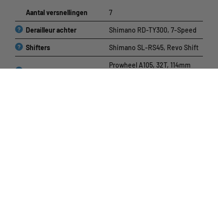
Aantal versnellingen
7
?
Derailleur achter
Shimano RD-TY300, 7-Speed
?
Shifters
Shimano SL-RS45, Revo Shift
Prowheel A105, 32T, 114mm
?
Crankset
with Chainguard
?
Cassette
Sunrace MFM300.7, 13-34T
?
Ketting
KMC Z8.3
?
Voorrem
Cube Alloy V-Brake
?
Achterrem
Cube Alloy V-Brake
Cockpit
?
Balhoofd
Cube A-Headset
Stuur
Cube Aluminium Lite, 560mm