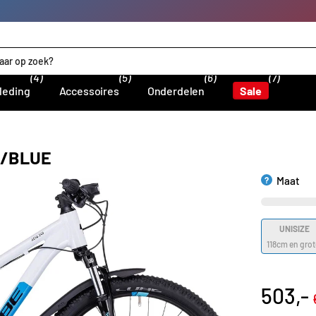
(4)
(5)
(6)
(7)
leding
Accessoires
Onderdelen
Sale
E/BLUE
Maat
?
UNISIZE
118cm en grot
503,-