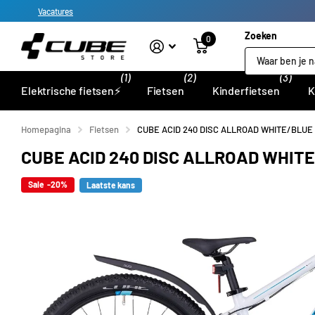
Vacatures
Zoeken
0
(1)
(2)
(3)
Elektrische fietsen⚡
Fietsen
Kinderfietsen
K
Homepagina
Fietsen
CUBE ACID 240 DISC ALLROAD WHITE/BLUE
CUBE ACID 240 DISC ALLROAD WHIT
Sale -20%
Laatste kans