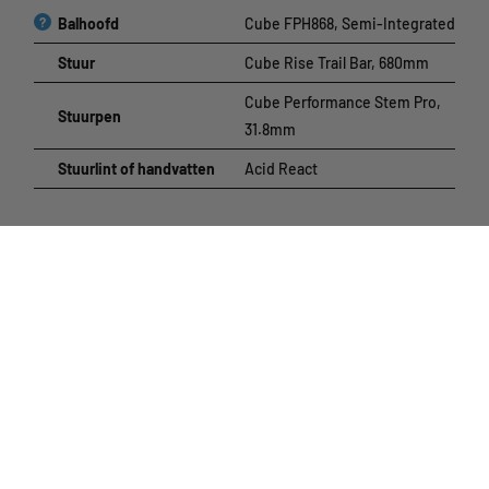
?
Balhoofd
Cube FPH868, Semi-Integrated
Stuur
Cube Rise Trail Bar, 680mm
Cube Performance Stem Pro,
Stuurpen
31.8mm
Stuurlint of handvatten
Acid React
Wielen
Velgen
Cube ZX20, 32H, Disc
Voornaaf
Cube Alloy Light, QR, 6-Bolt
Achternaaf
Cube Alloy Light, QR, 6-Bolt
?
Voorband
Cube IMPAC Smartpac, 2.25
?
Achterband
Cube IMPAC Smartpac, 2.25