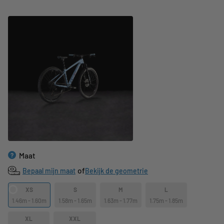
Maat
?
of
Bepaal mijn maat
Bekijk de geometrie
XS
S
M
L
1.46m - 1.60m
1.58m - 1.65m
1.63m - 1.77m
1.75m - 1.85m
XL
XXL