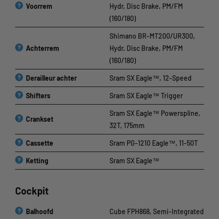
?
Voorrem
Hydr, Disc Brake, PM/FM
(160/180)
Shimano BR-MT200/UR300,
?
Achterrem
Hydr, Disc Brake, PM/FM
(160/180)
?
Derailleur achter
Sram SX Eagle™, 12-Speed
?
Shifters
Sram SX Eagle™ Trigger
Sram SX Eagle™ Powerspline,
?
Crankset
32T, 175mm
?
Cassette
Sram PG-1210 Eagle™, 11-50T
?
Ketting
Sram SX Eagle™
Cockpit
?
Balhoofd
Cube FPH868, Semi-Integrated