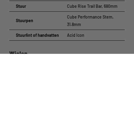
Stuur
Cube Rise Trail Bar, 680mm
Cube Performance Stem,
Stuurpen
31.8mm
Stuurlint of handvatten
Acid Icon
Wielen
Cube EX25, 32H, Disc,
Wielen
Tubeless Ready
Cube EX25, 32H, Disc,
Velgen
Tubeless Ready
Shimano HB-QC300, QR,
Voornaaf
Centerlock
Shimano FH-TX505, QR,
Achternaaf
Centerlock