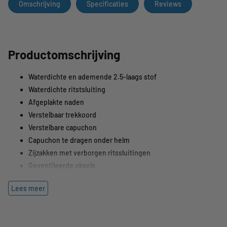
Omschrijving
Specificaties
Reviews
Productomschrijving
Waterdichte en ademende 2.5-laags stof
Waterdichte ritstsluiting
Afgeplakte naden
Verstelbaar trekkoord
Verstelbare capuchon
Capuchon te dragen onder helm
Zijzakken met verborgen ritssluitingen
Geventileerde oksels
Elastische manchetten
Lees meer
Reflecterende applicaties