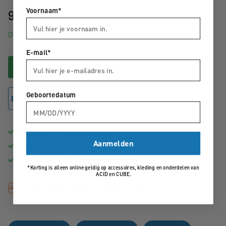
Voornaam*
99,95
Direct uit voorraad leverbaar
E-mail*
In winkelwagen
Geboortedatum
Bekijk winkelvoorraad
Gratis
bezorging vanaf €50,-
Aanmelden
Binnen
1 tot 3 werkdagen
in huis
Advies van echte
fietsspecialisten
*Korting is alleen online geldig op accessoires, kleding en onderdelen van
ACID en CUBE.