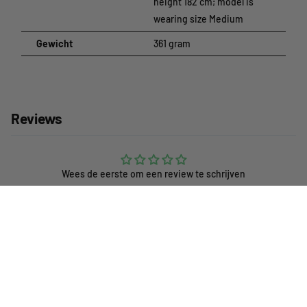
height 182 cm; model is
wearing size Medium
Gewicht
361 gram
Reviews
Wees de eerste om een review te schrijven
Schrijf een review
Klantenservice