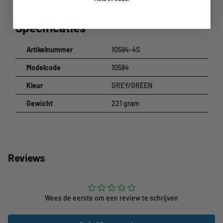
Materiaal:
67% polyamide, 33% polyester
Maat:
S-XXL
Specificaties
Artikelnummer
10584-4S
Modelcode
10584
Kleur
GREY/GREEN
Gewicht
221 gram
Reviews
Wees de eerste om een review te schrijven