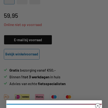
59,95
Online niet op voorraad
E-mail bij voorraad
Bekijk winkelvoorraad
Gratis
bezorging vanaf €50,-
Binnen
1 tot 3 werkdagen
in huis
Advies van echte
fietsspecialisten