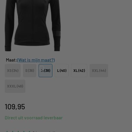
Maat:
(Wat is mijn maat?)
XS (34)
S (36)
M (38)
L (40)
XL (42)
XXL (44)
XXXL (46)
109,95
Direct uit voorraad leverbaar