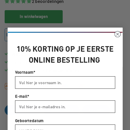
2 beoordelingen
In winkelwagen
Bekijk winkelvoorraad
10% KORTING OP JE EERSTE
Gratis
bezorging vanaf €50,-
ONLINE BESTELLING
Binnen
1 tot 3 werkdagen
in huis
Advies van echte
fietsspecialisten
Voornaam*
E-mail*
Omschrijving
Specificaties
Reviews
Geboortedatum