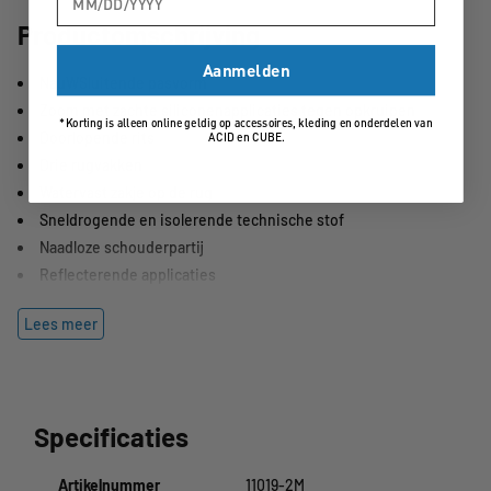
Productomschrijving
Aanmelden
NauWSluitende pasvorm
Zoom met zachte siliconenapplicaties tegen opkruipen
*Korting is alleen online geldig op accessoires, kleding en onderdelen van
Doorlopende rits
ACID en CUBE.
Drie rugvakken
Watervast zakje op de rug
Sneldrogende en isolerende technische stof
Naadloze schouderpartij
Reflecterende applicaties
Model is 168 cm
Lees meer
Model draagt maat S
Dit CUBE BLACKLINE-damesfietsshirt met lange mouwen en
doorlopende rits is dankzij de binnenkant van geborsteld fleece bij
Specificaties
uitstek geschikt voor de wat frissere dagen. De sportieve snit sluit
nauw aan, maar biedt genoeg ruimte bij de schouders. De zoom
Artikelnummer
11019-2M