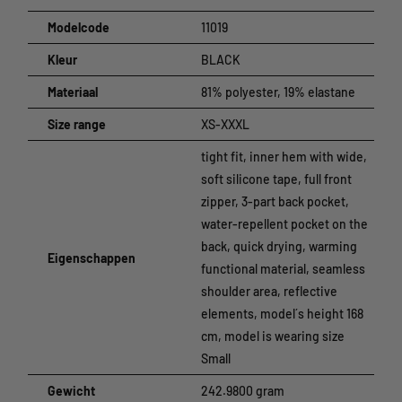
met stroeve siliconenapplicatie en de voorgevormde kraag zorgen
ervoor dat het shirt mooi blijft zitten. Drie achterzakken en een
Modelcode
11019
waterdichte zijzakje met ritssluiting bieden voldoende
Kleur
BLACK
opbergruimte.
Materiaal
81% polyester, 19% elastane
Specificaties
Size range
XS-XXXL
Kleur:
zwart
tight fit, inner hem with wide,
Materiaal:
81% polyester, 19% elastaan
soft silicone tape, full front
Maat:
XS-XXXL
zipper, 3-part back pocket,
water-repellent pocket on the
back, quick drying, warming
Eigenschappen
functional material, seamless
shoulder area, reflective
elements, model´s height 168
cm, model is wearing size
Small
Gewicht
242.9800 gram