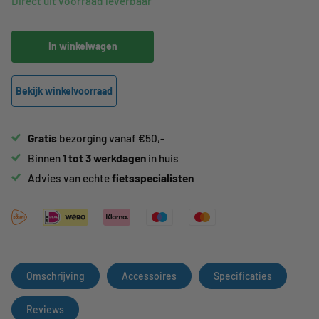
Direct uit voorraad leverbaar
In winkelwagen
Bekijk winkelvoorraad
Gratis
bezorging vanaf €50,-
Binnen
1 tot 3 werkdagen
in huis
Advies van echte
fietsspecialisten
Omschrijving
Accessoires
Specificaties
Reviews