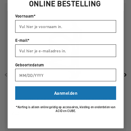
ONLINE BESTELLING
Specificaties
Voornaam*
Kleur:
rood
Materiaal:
LDPE
Volume:
0.5 L
Gewicht:
51 g
E-mail*
Geboortedatum
Aanmelden
CUBE BOTTLE CAGE HPP-SIDECAGE BLACK/BLACK
*Korting is alleen online geldig op accessoires, kleding en onderdelen van
ACID en CUBE.
16,95