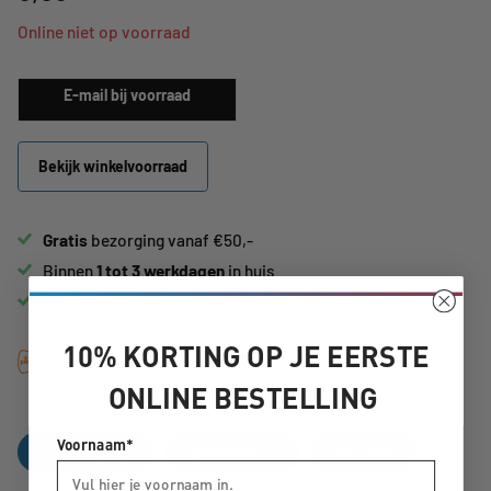
Online niet op voorraad
E-mail bij voorraad
Bekijk winkelvoorraad
Gratis
bezorging vanaf €50,-
Binnen
1 tot 3 werkdagen
in huis
Advies van echte
fietsspecialisten
10% KORTING OP JE EERSTE
ONLINE BESTELLING
Voornaam*
Omschrijving
Specificaties
Reviews