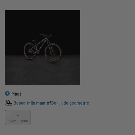
Maat
?
of
Bepaal mijn maat
Bekijk de geometrie
L
1.74m - 1.90m