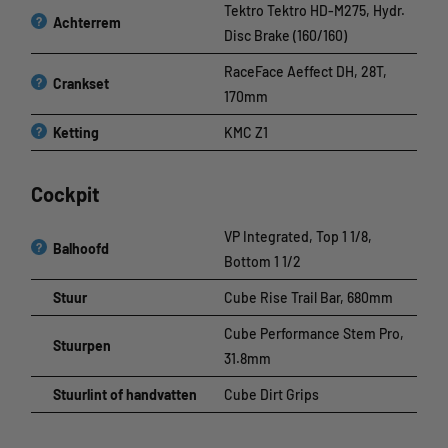
Tektro Tektro HD-M275, Hydr.
?
Achterrem
Disc Brake (160/160)
RaceFace Aeffect DH, 28T,
?
Crankset
170mm
?
Ketting
KMC Z1
Cockpit
VP Integrated, Top 1 1/8,
?
Balhoofd
Bottom 1 1/2
Stuur
Cube Rise Trail Bar, 680mm
Cube Performance Stem Pro,
Stuurpen
31.8mm
Stuurlint of handvatten
Cube Dirt Grips