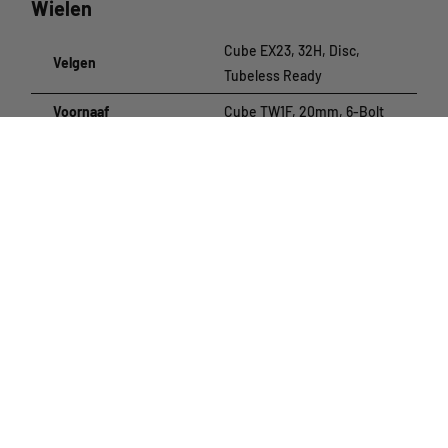
Wielen
Cube EX23, 32H, Disc,
Velgen
Tubeless Ready
Voornaaf
Cube TW1F, 20mm, 6-Bolt
Cube Mi-7R, Singlespeed,
Achternaaf
Bolt-Axle, 6-Bolt
?
Voorband
Schwalbe Billy Bonkers, 2.25
Overige onderdelen
Zadel
Venec Lite
Cube Performance Post,
?
Zadelpen
30.9mm
Zadelpenklem
Cube Varioclose, 34.9mm
Supplied without pedals /