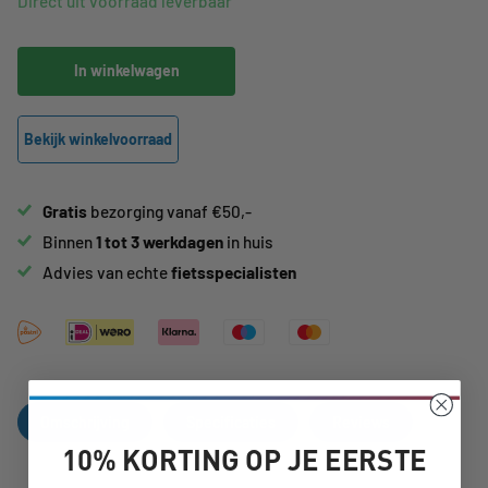
Direct uit voorraad leverbaar
In winkelwagen
Bekijk winkelvoorraad
Gratis
bezorging vanaf €50,-
Binnen
1 tot 3 werkdagen
in huis
Advies van echte
fietsspecialisten
Omschrijving
Specificaties
Reviews
10% KORTING OP JE EERSTE