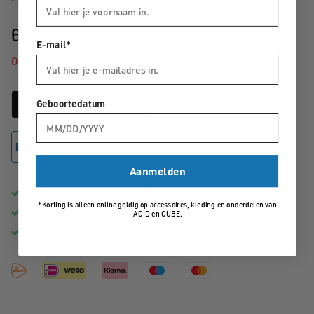
69,95
E-mail*
Online niet op voorraad
Geboortedatum
E-mail bij voorraad
Bekijk winkelvoorraad
Aanmelden
Gratis
bezorging vanaf €50,-
*Korting is alleen online geldig op accessoires, kleding en onderdelen van
Binnen
1 tot 3 werkdagen
in huis
ACID en CUBE.
Advies van echte
fietsspecialisten