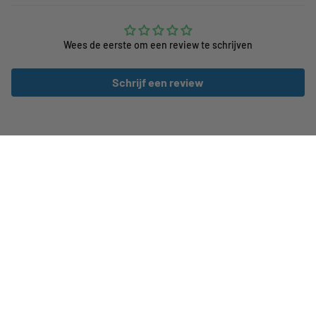
Wees de eerste om een review te schrijven
Schrijf een review
Klantenservice
CUBE Stores Nederland
Onze winkels
Merken
Volg ons op social media