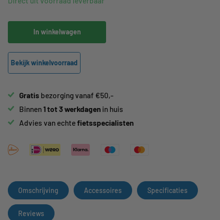
Direct uit voorraad leverbaar
In winkelwagen
Bekijk winkelvoorraad
Gratis
bezorging vanaf €50,-
Binnen
1 tot 3 werkdagen
in huis
Advies van echte
fietsspecialisten
Omschrijving
Accessoires
Specificaties
Reviews