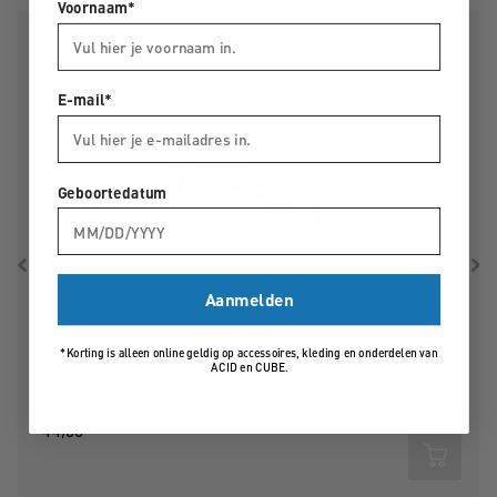
Voornaam*
E-mail*
Geboortedatum
Aanmelden
*Korting is alleen online geldig op accessoires, kleding en onderdelen van
ACID en CUBE.
CUBE IC E-BIKE REAR CARRIER BLACK
44,95