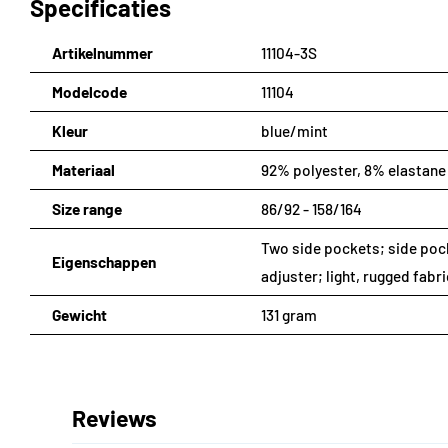
Specificaties
Maat:
86/92 - 158/164
Artikelnummer
11104-3S
Modelcode
11104
Kleur
blue/mint
Materiaal
92% polyester, 8% elastane
Size range
86/92 - 158/164
Two side pockets; side pock
Eigenschappen
adjuster; light, rugged fabri
Gewicht
131 gram
Reviews