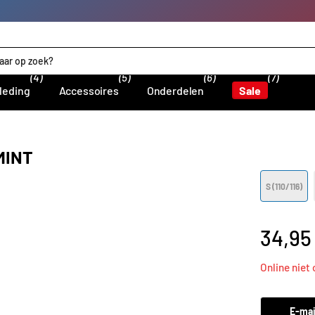
(4)
(5)
(6)
(7)
leding
Accessoires
Onderdelen
Sale
MINT
S (110/116)
34,95
Online niet
E-mai