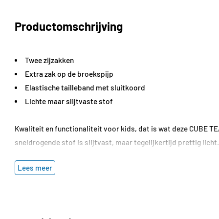
Productomschrijving
Twee zijzakken
Extra zak op de broekspijp
Elastische tailleband met sluitkoord
Lichte maar slijtvaste stof
Kwaliteit en functionaliteit voor kids, dat is wat deze CUBE 
sneldrogende stof is slijtvast, maar tegelijkertijd prettig lich
heeft deze short een breed maatbereik. Anders gezegd: hier groe
Lees meer
Specificaties
Kleur:
blauw/mint
Materiaal:
92% polyester, 8% elastaan