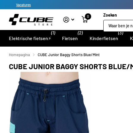
Vacatures
Zoeken
0
(1)
(2)
(3)
Elektrische fietsen⚡
Fietsen
Kinderfietsen
K
Homepagina
CUBE Junior Baggy Shorts Blue/Mint
CUBE JUNIOR BAGGY SHORTS BLUE/