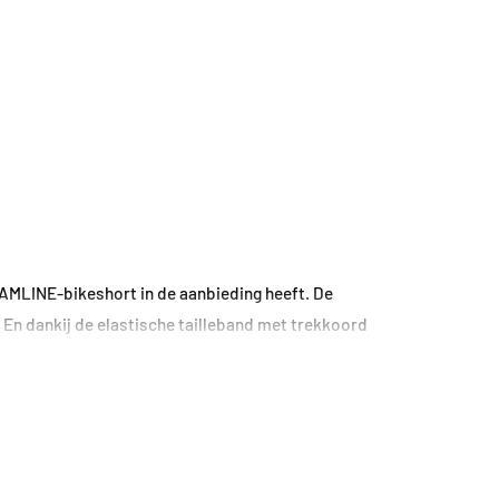
TEAMLINE-bikeshort in de aanbieding heeft. De
t. En dankij de elastische tailleband met trekkoord
ien je kids niet snel uit.