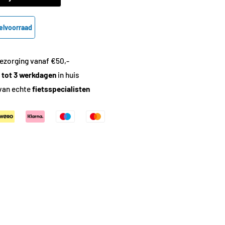
elvoorraad
ezorging vanaf €50,-
1 tot 3 werkdagen
in huis
van echte
fietsspecialisten