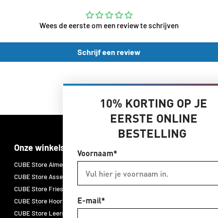
Wees de eerste om een review te schrijven
Schrijf een review
10% KORTING OP JE
EERSTE ONLINE
BESTELLING
Onze winkels
Merken
Voornaam*
CUBE Store Almelo
CUBE E-bikes
CUBE Store Assen
CUBE fietsen
CUBE Store Friesland
CUBE accessoires
E-mail*
CUBE Store Hoorn
CUBE onderdelen
CUBE Store Leersum
CUBE fietskleding