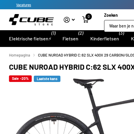
Vacatures
Zoeken
0
(1)
(2)
(3)
Elektrische fietsen⚡
Fietsen
Kinderfietsen
K
Homepagina
CUBE NUROAD HYBRID C:62 SLX 400X 29 CARBON/GLO
CUBE NUROAD HYBRID C:62 SLX 400
Sale -20%
Laatste kans