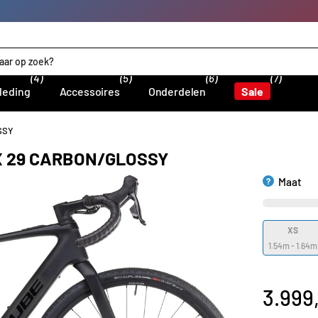
(4)
(5)
(6)
(7)
leding
Accessoires
Onderdelen
Sale
SSY
X 29 CARBON/GLOSSY
Maat
?
XS
1.54m - 1.64m
3.999