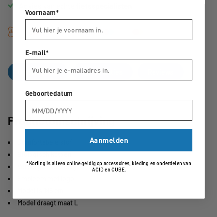
Advies van echte
fietsspecialisten
Voornaam*
E-mail*
Omschrijving
Specificaties
Reviews
Geboortedatum
Productomschrijving
Aanmelden
Comfortabele stof
Biologisch katoen
*Korting is alleen online geldig op accessoires, kleding en onderdelen van
Verborgen knoopsgaten
ACID en CUBE.
Embleem met logo
Model is 186 cm
Model draagt maat L