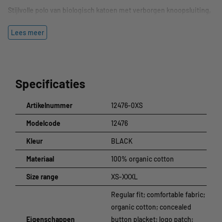
Stijlvolle polo van biologisch katoen met verborgen knoopsluiting,
modieuze kraag en chique logo-applicatie.
Lees meer
Specificaties
Kleur:
Zwart
Materiaal:
100% organisch katoen
Specificaties
Maat:
XS-XXXL
Artikelnummer
12476-0XS
Modelcode
12476
Kleur
BLACK
Materiaal
100% organic cotton
Size range
XS-XXXL
Regular fit; comfortable fabric;
organic cotton; concealed
Eigenschappen
button placket; logo patch;