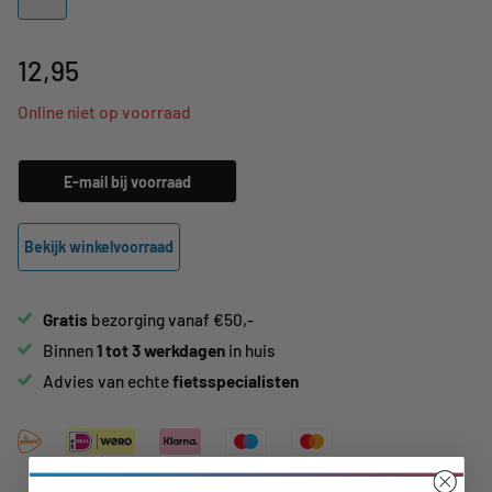
12,95
Online niet op voorraad
E-mail bij voorraad
Bekijk winkelvoorraad
Gratis
bezorging vanaf €50,-
Binnen
1 tot 3 werkdagen
in huis
Advies van echte
fietsspecialisten