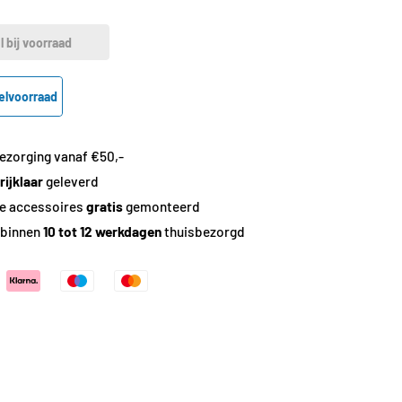
l bij voorraad
elvoorraad
bezorging vanaf €50,-
rijklaar
geleverd
e accessoires
gratis
gemonteerd
 binnen
10 tot 12 werkdagen
thuisbezorgd