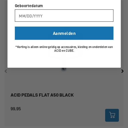
wanten. En dat gaat natuurlijk ook op voor de lichte maar extreem
Geboortedatum
solide Newmen Beskar 30-wielen met rond de velgen een paar
gripvaste Schwalbe-banden, met voor een Magic Mary en achter
een Big Betty. Praktische afmaker is een vanaf het stuur
verstelbare zadelpen.
Aanmelden
Bosch brengt op 4 mei 2026 een nieuwe E-bike update uit voor de
*Korting is alleen online geldig op accessoires, kleding en onderdelen van
Performance Line CX en CX-R motoren. Deze update geldt voor de
ACID en CUBE.
nieuwste generatie motoren met de codes BDU384Y en BDU386Y
en maakt het mogelijk om het maximale koppel te verhogen tot 120
Nm.
De update kan eenvoudig worden uitgevoerd via de Bosch eBike
Flow-app.
ACID PEDALS FLAT A50 BLACK
Na het downloaden van Performance Update 2.0 via de Bosch
99,95
eBike Flow-app kunt u de piekwaarden verhogen tot maximaal 120
Nm koppel, 600% ondersteuning en 750 watt. Afhankelijk van de