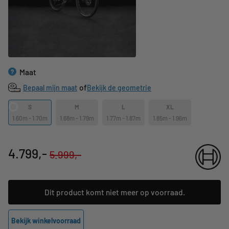
Maat
?
of
Bepaal mijn maat
Bekijk de geometrie
S
M
L
XL
1.60m - 1.70m
1.68m - 1.79m
1.77m - 1.87m
1.85m - 1.96m
4.799,-
5.999,-
Dit product komt niet meer op voorraad.
Bekijk winkelvoorraad