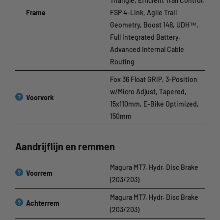
Triangle, Efficient Trail Control,
Frame
FSP 4-Link, Agile Trail
Geometry, Boost 148, UDH™,
Full Integrated Battery,
Advanced Internal Cable
Routing
Fox 36 Float GRIP, 3-Position
w/Micro Adjust, Tapered,
?
Voorvork
15x110mm, E-Bike Optimized,
150mm
Aandrijflijn en remmen
Magura MT7, Hydr. Disc Brake
?
Voorrem
(203/203)
Magura MT7, Hydr. Disc Brake
?
Achterrem
(203/203)