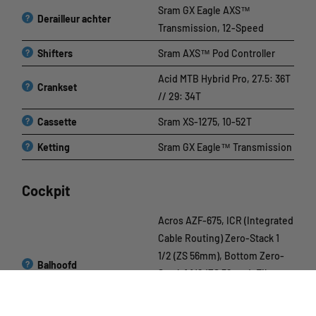
Sram GX Eagle AXS™
?
Derailleur achter
Transmission, 12-Speed
?
Shifters
Sram AXS™ Pod Controller
Acid MTB Hybrid Pro, 27.5: 36T
?
Crankset
// 29: 34T
?
Cassette
Sram XS-1275, 10-52T
?
Ketting
Sram GX Eagle™ Transmission
Cockpit
Acros AZF-675, ICR (Integrated
Cable Routing) Zero-Stack 1
1/2 (ZS 56mm), Bottom Zero-
?
Balhoofd
Stack 1 1/2 (ZS 56mm), Fiber
Inserts for Angle Adjustment,
X-Connect Interface