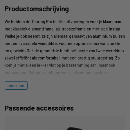
Productomschrijving
We hebben de Touring Pro in drie uitvoeringen voor je klaarstaan:
met klassiek diamantframe, als trapezeframe en met lage instap.
Welke je ook neemt, ze zijn allemaal gemaakt van aluminium buizen
met een variabele wanddikte, voor een optimale mix van sterkte
en gewicht. Ook de geometrie biedt het beste van twee werelden:
zowel efficiënt als comfortabel, met een prettig stuurgedrag. Zo
kom je niet alleen lekker vlot op je bestemming aan, maar ook
ontspannen. Natuurlijk hebben we schijfremmen op deze
kilometervreter gemonteerd. Als het gaat om het leveren van
Lees meer
remkracht en -consistentie zijn die namelijk onovertroffen. De
aandrijflijn van Shimano – met lichtgewicht kettingscherm, zodat je
broek schoon blijft – biedt met 2x9 versnellingen een lekker breed
Passende accessoires
bereik, een lichtlopende dynamo in het voorwiel voorziet de
verlichting onbeperkt van stroom. Rollen maar!