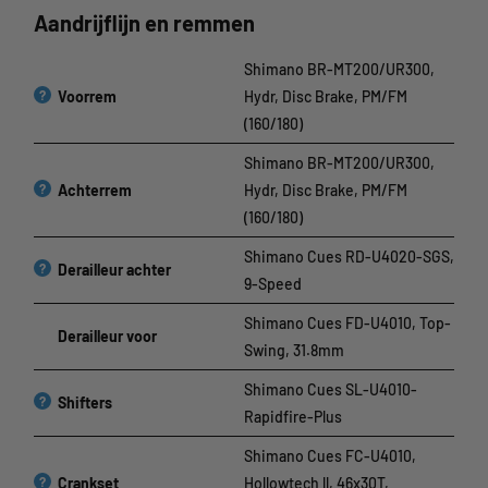
Aandrijflijn en remmen
Shimano BR-MT200/UR300,
?
Voorrem
Hydr, Disc Brake, PM/FM
(160/180)
Shimano BR-MT200/UR300,
?
Achterrem
Hydr, Disc Brake, PM/FM
(160/180)
Shimano Cues RD-U4020-SGS,
?
Derailleur achter
9-Speed
Shimano Cues FD-U4010, Top-
Derailleur voor
Swing, 31.8mm
Shimano Cues SL-U4010-
?
Shifters
Rapidfire-Plus
Shimano Cues FC-U4010,
?
Crankset
Hollowtech ll, 46x30T,