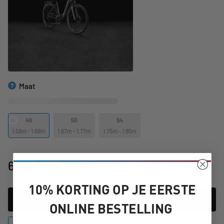
Maat
?
of
Bepaal mijn maat
Bekijk de geometrie
46
50
54
1.58m - 1.69m
1.67m - 1.77m
1.75m - 1.85m
639,-
799,-
10% KORTING OP JE EERSTE
Dit product komt niet meer op voorraad.
ONLINE BESTELLING