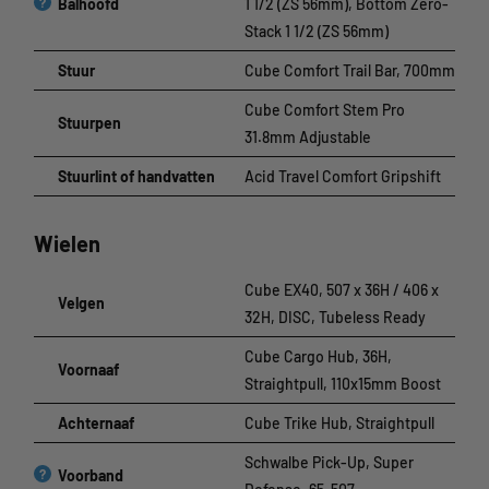
?
Balhoofd
1 1/2 (ZS 56mm), Bottom Zero-
Stack 1 1/2 (ZS 56mm)
Stuur
Cube Comfort Trail Bar, 700mm
Cube Comfort Stem Pro
Stuurpen
31.8mm Adjustable
Stuurlint of handvatten
Acid Travel Comfort Gripshift
Wielen
Cube EX40, 507 x 36H / 406 x
Velgen
32H, DISC, Tubeless Ready
Cube Cargo Hub, 36H,
Voornaaf
Straightpull, 110x15mm Boost
Achternaaf
Cube Trike Hub, Straightpull
Schwalbe Pick-Up, Super
?
Voorband