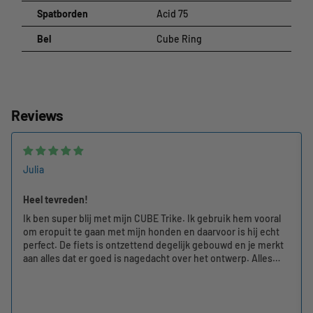
Spatborden
Acid 75
Bel
Cube Ring
Reviews
Julia
Heel tevreden!
Ik ben super blij met mijn CUBE Trike. Ik gebruik hem vooral
om eropuit te gaan met mijn honden en daarvoor is hij echt
perfect. De fiets is ontzettend degelijk gebouwd en je merkt
aan alles dat er goed is nagedacht over het ontwerp. Alles
voelt stevig, betrouwbaar en van hoge kwaliteit aan.