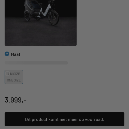
Maat
?
of
Bepaal mijn maat
Bekijk de geometrie
UNISIZE
ONE SIZE
3.999,-
Dit product komt niet meer op voorraad.