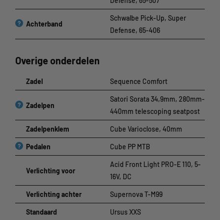
Defense, 65-507
Schwalbe Pick-Up, Super
?
Achterband
Defense, 65-406
Overige onderdelen
Zadel
Sequence Comfort
Satori Sorata 34,9mm, 280mm-
?
Zadelpen
440mm telescoping seatpost
Zadelpenklem
Cube Varioclose, 40mm
?
Pedalen
Cube PP MTB
Acid Front Light PRO-E 110, 5-
Verlichting voor
16V, DC
Verlichting achter
Supernova T-M99
Standaard
Ursus XXS