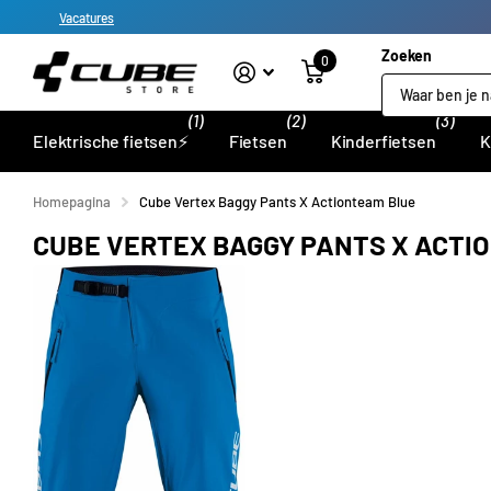
Vacatures
Zoeken
0
(1)
(2)
(3)
Elektrische fietsen⚡
Fietsen
Kinderfietsen
K
Homepagina
Cube Vertex Baggy Pants X Actionteam Blue
CUBE VERTEX BAGGY PANTS X ACTI