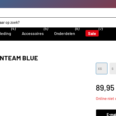
(4)
(5)
(6)
(7)
leding
Accessoires
Onderdelen
Sale
ONTEAM BLUE
XS
S
89,95
Online niet
E-mai