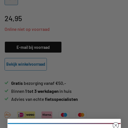
24,95
Online niet op voorraad
E-mail bij voorraad
Bekijk winkelvoorraad
Gratis
bezorging vanaf €50,-
Binnen
1 tot 3 werkdagen
in huis
Advies van echte
fietsspecialisten