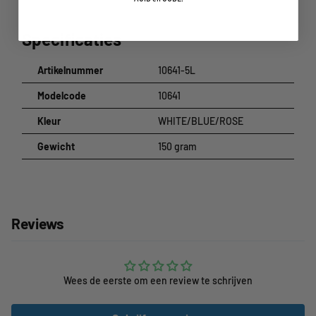
Specificaties
Artikelnummer
10641-5L
Modelcode
10641
Kleur
WHITE/BLUE/ROSE
Gewicht
150 gram
Reviews
Wees de eerste om een review te schrijven