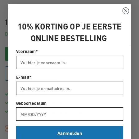
18,-
10% KORTING OP JE EERSTE
Direct uit voorraad leverbaar
ONLINE BESTELLING
Voornaam*
In winkelwagen
Bekijk winkelvoorraad
E-mail*
Gratis
bezorging vanaf €50,-
Geboortedatum
Binnen
1 tot 3 werkdagen
in huis
Advies van echte
fietsspecialisten
Aanmelden