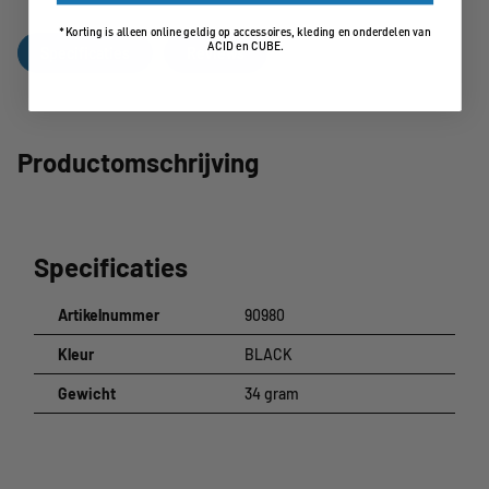
*Korting is alleen online geldig op accessoires, kleding en onderdelen van
ACID en CUBE.
Specificaties
Reviews
Productomschrijving
Specificaties
Artikelnummer
90980
Kleur
BLACK
Gewicht
34 gram