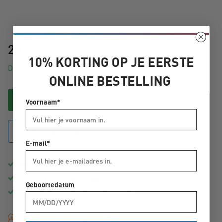
20,-
10% KORTING OP JE EERSTE
Direct uit voorraad leverbaar
ONLINE BESTELLING
In winkelwagen
Voornaam*
Bekijk winkelvoorraad
E-mail*
Gratis
bezorging vanaf €50,-
Binnen
1 tot 3 werkdagen
in huis
Geboortedatum
Advies van echte
fietsspecialisten