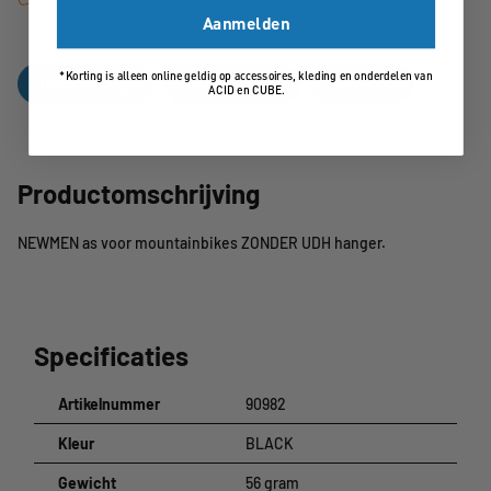
Aanmelden
*Korting is alleen online geldig op accessoires, kleding en onderdelen van
Omschrijving
Specificaties
Reviews
ACID en CUBE.
Productomschrijving
NEWMEN as voor mountainbikes ZONDER UDH hanger.
Specificaties
Artikelnummer
90982
Kleur
BLACK
Gewicht
56 gram