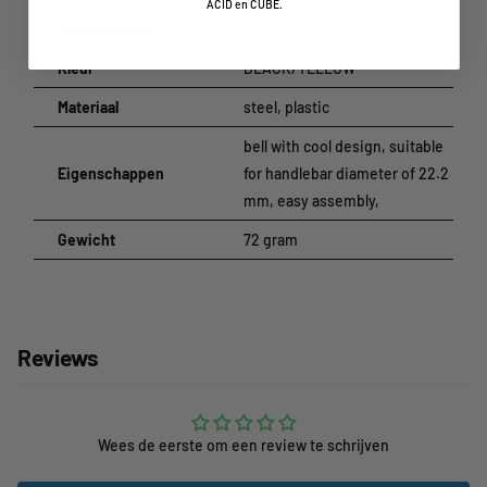
ACID en CUBE.
Artikelnummer
15079
Kleur
BLACK/YELLOW
Materiaal
steel, plastic
bell with cool design, suitable
Eigenschappen
for handlebar diameter of 22.2
mm, easy assembly,
Gewicht
72 gram
Reviews
Wees de eerste om een review te schrijven