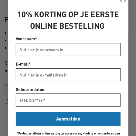
10% KORTING OP JE EERSTE
Productomschrijving
ONLINE BESTELLING
Geschikt voor 22
Voornaam*
2 mm stuurdiameter
Eenvoudige montage
Coole kinderfietsbel voor sturen met een diameter van 22,2
E-mail*
millimeter. Makkelijk te monteren.
Specificaties
Geboortedatum
Kleur:
zwart/geel
Lees meer
Materiaal:
staal, kunststof
Gewicht:
72 g
Aanmelden
Specificaties
*Korting is alleen online geldig op accessoires, kleding en onderdelen van