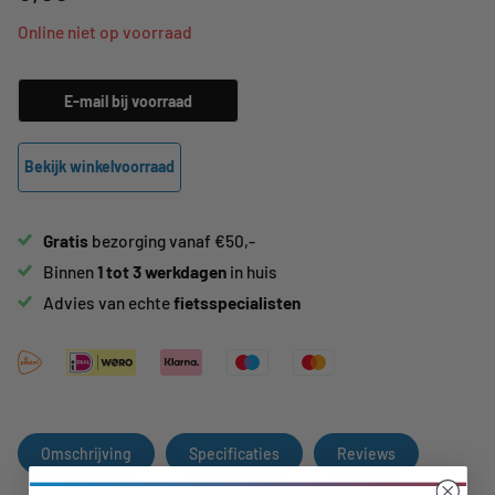
Online niet op voorraad
E-mail bij voorraad
Bekijk winkelvoorraad
Gratis
bezorging vanaf €50,-
Binnen
1 tot 3 werkdagen
in huis
Advies van echte
fietsspecialisten
Omschrijving
Specificaties
Reviews