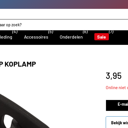
(4)
(5)
(6)
(7)
leding
Accessoires
Onderdelen
Sale
QP KOPLAMP
3,95
Online niet
E-mai
Bekijk wi