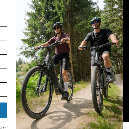
Volg ons op social media
YouTube
facebook
Instagram
Pinterest
TikTok
ng en