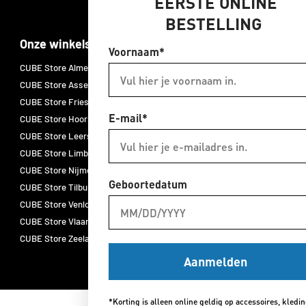
EERSTE ONLINE
BESTELLING
Onze winkels
Merken
Voornaam*
CUBE Store Almelo
CUBE E-bikes
CUBE Store Assen
CUBE fietsen
CUBE Store Friesland
CUBE accessoires
E-mail*
CUBE Store Hoorn
CUBE onderdelen
CUBE Store Leersum
CUBE fietskleding
CUBE Store Limburg
ACID
CUBE Store Nijmegen
Natural Fit
Geboortedatum
CUBE Store Tilburg
Newmen
CUBE Store Venlo
Schwalbe
CUBE Store Vlaardingen
Thule
CUBE Store Zeeland
Aanmelden
*Korting is alleen online geldig op accessoires, kledi