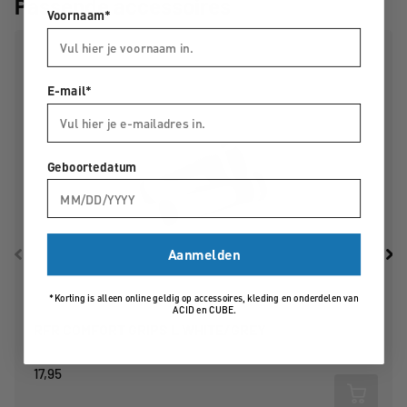
Passende accessoires
Voornaam*
E-mail*
Geboortedatum
Aanmelden
*Korting is alleen online geldig op accessoires, kleding en onderdelen van
ACID en CUBE.
RFR COMFORT GRIPS L WHITE/GREY
17,95