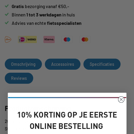
Gratis
bezorging vanaf €50,-
Binnen
1 tot 3 werkdagen
in huis
Advies van echte
fietsspecialisten
Omschrijving
Accessoires
Specificaties
Reviews
Productomschrijving
10% KORTING OP JE EERSTE
20 mm steeksleutel.
ONLINE BESTELLING
Steeksleutel met bek van 20 mm.